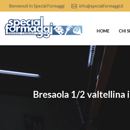
Benvenuti In Special Formaggi
info@specialformaggi.it
HOME
CHI 
bresaola 1/2 valtellina 