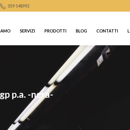
059 548992
SIAMO
SERVIZI
PRODOTTI
BLOG
CONTATTI
L
igp p.a. -nera-