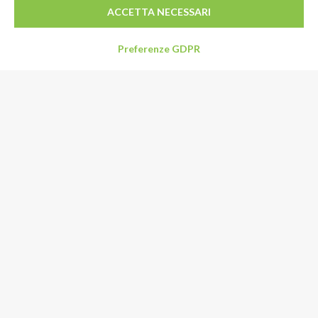
ACCETTA NECESSARI
Preferenze GDPR
Indirizzo
Via Limpido 85/1
41015 Nonantola (MO)
Italia
Email:
info@specialformaggi.it
Tel:
+39 059 548992