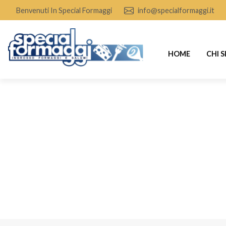
Benvenuti In Special Formaggi
info@specialformaggi.it
HOME
CHI 