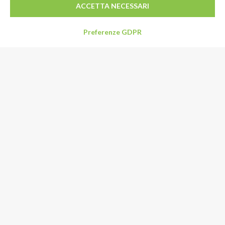
ACCETTA NECESSARI
Preferenze GDPR
Indirizzo
Via Limpido 85/1
41015 Nonantola (MO)
Italia
Email:
info@specialformaggi.it
Tel:
+39 059 548992