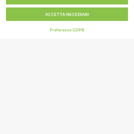
ACCETTA NECESSARI
Preferenze GDPR
Indirizzo
Via Limpido 85/1
41015 Nonantola (MO)
Italia
Email:
info@specialformaggi.it