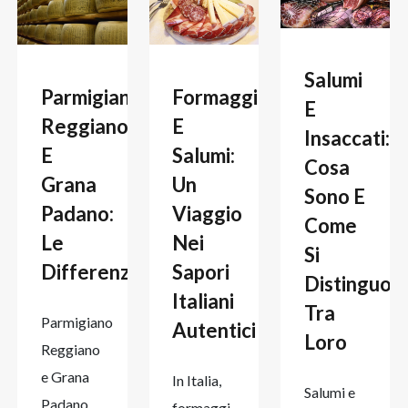
Salumi
Parmigiano
Formaggi
E
Reggiano
E
Insaccati:
E
Salumi:
Cosa
Grana
Un
Sono E
Padano:
Viaggio
Come
Le
Nei
Si
Differenze
Sapori
Distinguon
Italiani
Tra
Parmigiano
Autentici
Loro
Reggiano
e Grana
In Italia,
Salumi e
Padano
formaggi