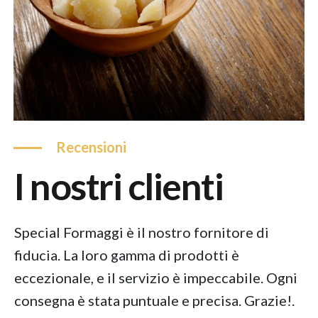
recensioni
i nostri clienti
da
Special Formaggi è il nostro fornitore di
So
fiducia. La loro gamma di prodotti è
an
io
eccezionale, e il servizio è impeccabile. Ogni
fr
consegna è stata puntuale e precisa. Grazie!.
r