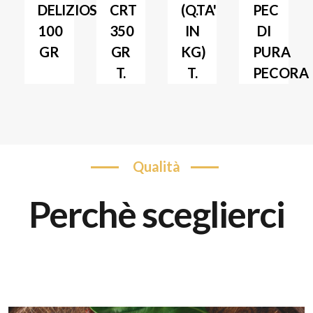
DELIZIOSA
CRT
(Q.TA'
PEC
100
350
IN
DI
GR
GR
KG)
PURA
T.
T.
PECORA
qualità
perchè sceglierci