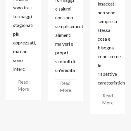
insaccati
sono tra i
e salumi
non sono
formaggi
non sono
sempre la
stagionati
semplicemente
stessa
più
alimenti,
cosa e
apprezzati,
ma veri e
bisogna
ma non
propri
conoscerne
sono
simboli di
le
interc
un'eredità
rispettive
Read
caratteristiche
Read
More
More
Read
More