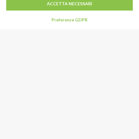
ACCETTA NECESSARI
Preferenze GDPR
Indirizzo
Via Limpido 85/1
41015 Nonantola (MO)
Italia
Email:
info@specialformaggi.it
Tel:
+39 059 548992