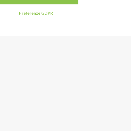
Preferenze GDPR
Special Formaggi S.r.l.