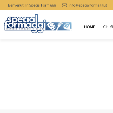
Benvenuti In Special Formaggi
info@specialformaggi.it
HOME
CHI 