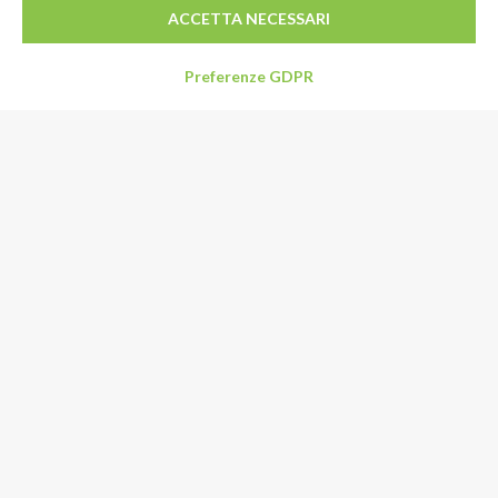
ACCETTA NECESSARI
Preferenze GDPR
Indirizzo
Via Limpido 85/1
41015 Nonantola (MO)
Italia
Email:
info@specialformaggi.it
Tel:
+39 059 548992