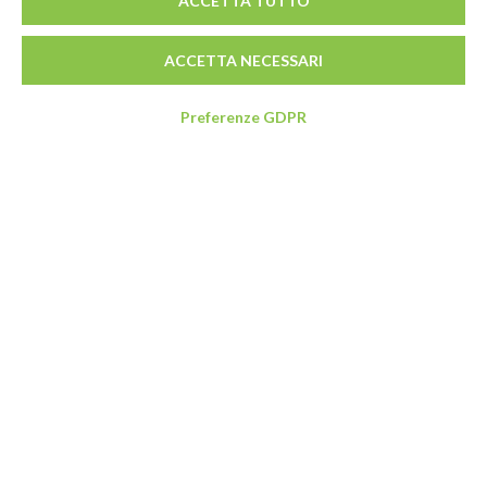
ACCETTA TUTTO
ACCETTA NECESSARI
Preferenze GDPR
Indirizzo
Via Limpido 85/1
41015 Nonantola (MO)
Italia