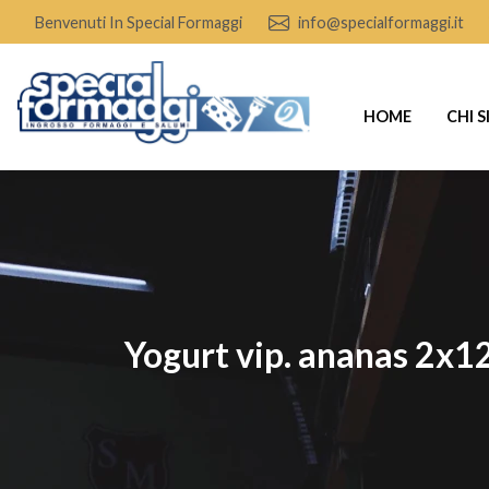
Benvenuti In Special Formaggi
info@specialformaggi.it
HOME
CHI 
yogurt vip. ananas 2x1