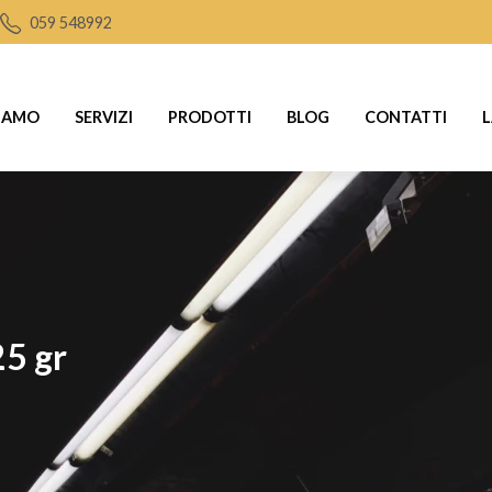
059 548992
SIAMO
SERVIZI
PRODOTTI
BLOG
CONTATTI
L
25 gr