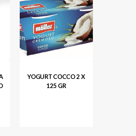
A
YOGURT COCCO 2 X
O
125 GR