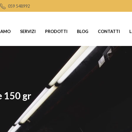
059 548992
SIAMO
SERVIZI
PRODOTTI
BLOG
CONTATTI
L
e 150 gr