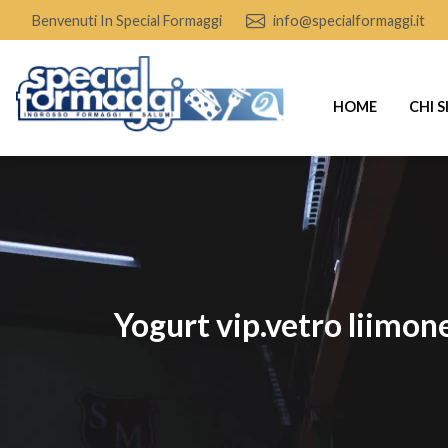
Benvenuti In Special Formaggi
info@specialformaggi.it
HOME
CHI 
yogurt vip.vetro liimon