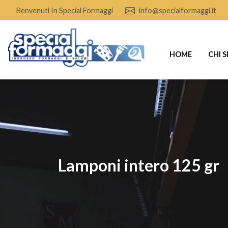
Benvenuti In Special Formaggi
info@specialformaggi.it
HOME
CHI 
lamponi intero 125 gr